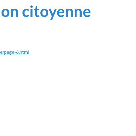
tion citoyenne
te/page-6.html
r